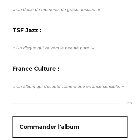
«
Un défilé de moments de grâce absolue.
»
TSF Jazz :
«
Un disque qui va vers la beauté pure.
»
France Culture :
«
Un album qui s’écoute comme une errance sensible.
»
top
Commander l'album