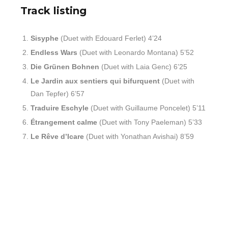
Track listing
Sisyphe
(Duet with Edouard Ferlet) 4’24
Endless Wars
(Duet with Leonardo Montana) 5’52
Die Grünen Bohnen
(Duet with Laia Genc) 6’25
Le Jardin aux sentiers qui bifurquent
(Duet with
Dan Tepfer) 6’57
Traduire Eschyle
(Duet with Guillaume Poncelet) 5’11
Étrangement calme
(Duet with Tony Paeleman) 5’33
Le Rêve d’Icare
(Duet with Yonathan Avishai) 8’59