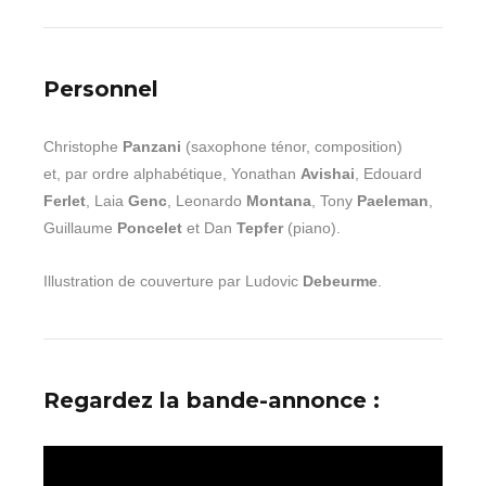
Personnel
Christophe
Panzani
(saxophone ténor, composition)
et, par ordre alphabétique, Yonathan
Avishai
, Edouard
Ferlet
, Laia
Genc
, Leonardo
Montana
, Tony
Paeleman
,
Guillaume
Poncelet
et Dan
Tepfer
(piano).
Illustration de couverture par Ludovic
Debeurme
.
Regardez la bande-annonce :