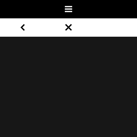
ALBUMS
ARTISTES
Jazz & People’s Movement
CONTACT
BOUTIQUE EN LIGNE