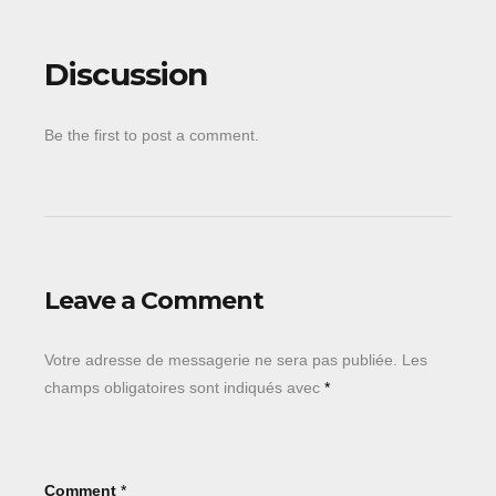
Discussion
Be the first to post a comment.
Leave a Comment
Votre adresse de messagerie ne sera pas publiée.
Les
champs obligatoires sont indiqués avec
*
Comment
*