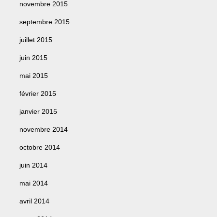
novembre 2015
septembre 2015
juillet 2015
juin 2015
mai 2015
février 2015
janvier 2015
novembre 2014
octobre 2014
juin 2014
mai 2014
avril 2014