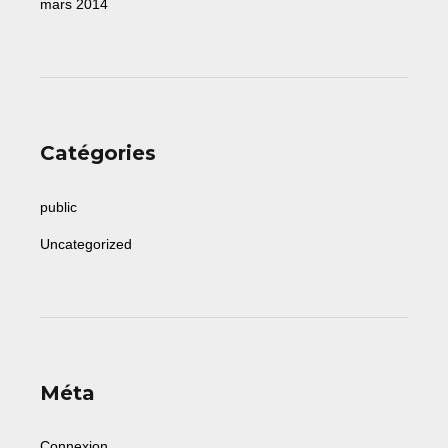
mars 2014
Catégories
public
Uncategorized
Méta
Connexion